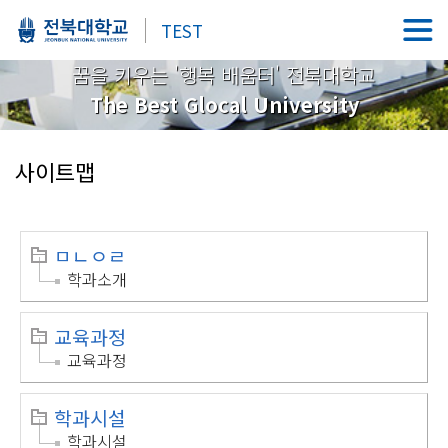
TEST
꿈을 키우는 '행복 배움터' 전북대학교
The Best Glocal University
사이트맵
ㅁㄴㅇㄹ
학과소개
교육과정
교육과정
학과시설
학과시설