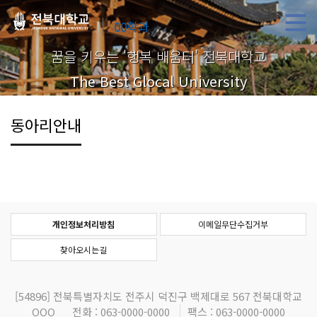
00학과
꿈을 키우는 '행복 배움터' 전북대학교
The Best Glocal University
동아리안내
개인정보처리방침
이메일무단수집거부
찾아오시는길
[54896]
전북특별자치도 전주시 덕진구 백제대로 567 전북대학교
OOO
전화 : 063-0000-0000
팩스 : 063-0000-0000