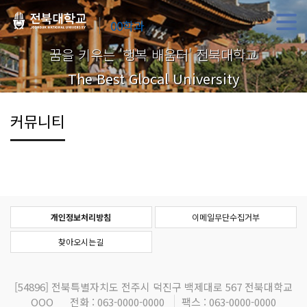
00학과
꿈을 키우는 '행복 배움터' 전북대학교
The Best Glocal University
커뮤니티
개인정보처리방침
이메일무단수집거부
찾아오시는길
[54896]
전북특별자치도 전주시 덕진구 백제대로 567 전북대학교
OOO
전화 : 063-0000-0000
팩스 : 063-0000-0000