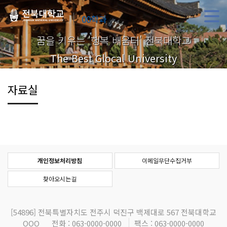
00학과
꿈을 키우는 '행복 배움터' 전북대학교
The Best Glocal University
자료실
개인정보처리방침
이메일무단수집거부
찾아오시는길
[54896]
전북특별자치도 전주시 덕진구 백제대로 567 전북대학교
OOO
전화 : 063-0000-0000
팩스 : 063-0000-0000