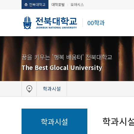
전북대학교
대학포털
오아시스
00학과
꿈을 키우는 '행복 배움터' 전북대학교
The Best Glocal University
학과시설
학과시
학과시설