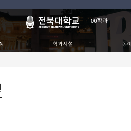
00학과
정
학과시설
동
설