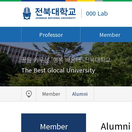
000 Lab
Professor
Member
꿈을 키우는 '행복 배움터' 전북대학교
The Best Glocal University
Member
Alumni
Alumni
Member