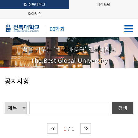
전북대학교
대학포털
오아시스
00학과
꿈을 키우는 '행복 배움터' 전북대학교
The Best Glocal University
공지사항
1
1